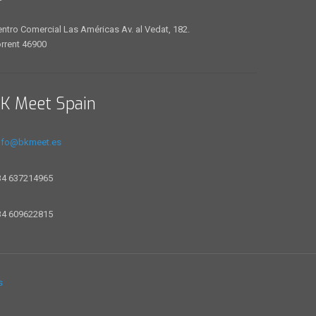
ntro Comercial Las Américas Av. al Vedat, 182.
rrent 46900
K Meet Spain
nfo@bkmeet.es
34 637214965
34 609622815
s